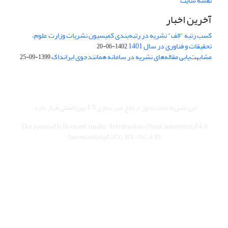
نقشه سایت
آخرین اخبار
کسب رتبه "الف" نشریه در رتبه‌بندی کمیسیون نشریات وزارت علوم،
تحقیقات و فناوری در سال 1401
1402-06-20
مشابهت‌یابی مقاله‌های نشریه در سامانه همانندجوی ایرانداک
1399-09-25
این نشریه تحت مجوز
ارجاع غیر تجاری 4.0 بین المللی قرار دارد
.
The journal is licensed under Attribution-NonCommercial 4.0
International.(CC BY-NC 4.0)