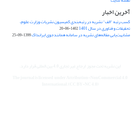
نقشه سایت
آخرین اخبار
کسب رتبه "الف" نشریه در رتبه‌بندی کمیسیون نشریات وزارت علوم،
تحقیقات و فناوری در سال 1401
1402-06-20
مشابهت‌یابی مقاله‌های نشریه در سامانه همانندجوی ایرانداک
1399-09-25
این نشریه تحت مجوز
ارجاع غیر تجاری 4.0 بین المللی قرار دارد
.
The journal is licensed under Attribution-NonCommercial 4.0
International.(CC BY-NC 4.0)