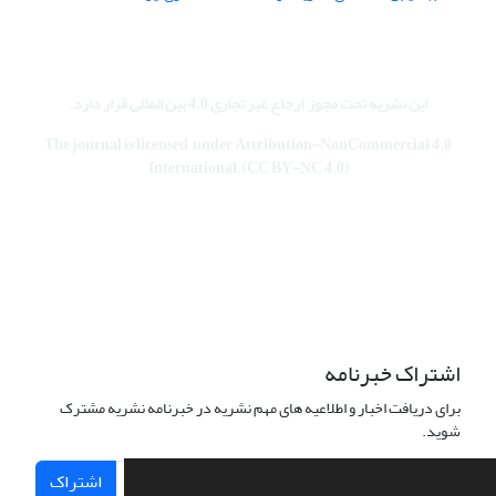
این نشریه تحت مجوز
ارجاع غیر تجاری 4.0 بین المللی قرار دارد
.
The journal is licensed under Attribution-NonCommercial 4.0
International.(CC BY-NC 4.0)
اشتراک خبرنامه
برای دریافت اخبار و اطلاعیه های مهم نشریه در خبرنامه نشریه مشترک
شوید.
اشتراک