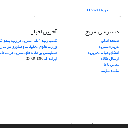
دوره 1 (1382)
دسترسی سریع
آخرین اخبار
صفحه اصلی
کسب رتبه "الف" نشریه در رتبه‌بندی 
درباره نشریه
وزارت علوم، تحقیقات و فناوری در سال 1401
اعضای هیات تحریریه
مشابهت‌یابی مقاله‌های نشریه در ساما
ارسال مقاله
ایرانداک
1399-09-25
تماس با ما
نقشه سایت
سامانه مدیریت نشریات علمی.
طراحی و پیاده سازی از
سیناوب