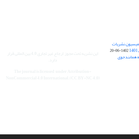
کمیسیون نشریات
1402-06-20
این نشریه تحت مجوز
ارجاع غیر تجاری 4.0 بین المللی قرار
نه همانندجوی
دارد
.
The journal is licensed under Attribution-
NonCommercial 4.0 International.(CC BY-NC 4.0)