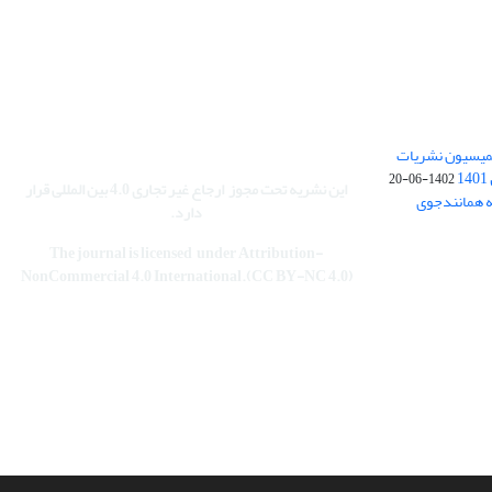
کمیسیون نشریات
1402-06-20
این نشریه تحت مجوز
ارجاع غیر تجاری 4.0 بین المللی قرار
نه همانندجوی
دارد
.
The journal is licensed under Attribution-
NonCommercial 4.0 International.(CC BY-NC 4.0)