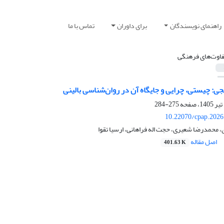
راهنمای نویسندگان
برای داوران
تماس با ما
فاوت‌های فرهنگی
جی: چیستی، چرایی و جایگاه آن در روان‌شناسی بالینی
275-284
10.22070/cpap.2026
، محمدرضا شعیری، حجت اله فراهانی، ارسیا تقوا
اصل مقاله
401.63 K