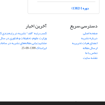
دوره 1 (1382)
دسترسی سریع
آخرین اخبار
صفحه اصلی
کسب رتبه "الف" نشریه در رتبه‌بندی 
درباره نشریه
وزارت علوم، تحقیقات و فناوری در سال 1401
اعضای هیات تحریریه
مشابهت‌یابی مقاله‌های نشریه در ساما
ارسال مقاله
ایرانداک
1399-09-25
تماس با ما
نقشه سایت
سامانه مدیریت نشریات علمی.
طراحی و پیاده سازی از
سیناوب