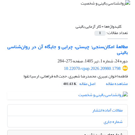
کلیدواژه‌ها =
کار آزمایی بالینی
تعداد مقالات:
1
مطالعۀ امکان‌سنجی: چیستی، چرایی و جایگاه آن در روان‌شناسی
بالینی
دوره 24، شماره 1، تیر 1405، صفحه
275-284
10.22070/cpap.2026.20980.1798
فاطمه اخوان عبیری، محمدرضا شعیری، حجت اله فراهانی، ارسیا تقوا
مشاهده مقاله
اصل مقاله
401.63 K
مقالات آماده انتشار
شماره جاری
شماره‌های پیشین نشریه