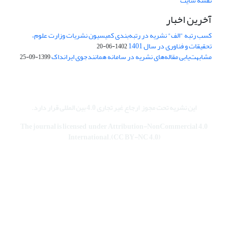
نقشه سایت
آخرین اخبار
کسب رتبه "الف" نشریه در رتبه‌بندی کمیسیون نشریات وزارت علوم،
تحقیقات و فناوری در سال 1401
1402-06-20
مشابهت‌یابی مقاله‌های نشریه در سامانه همانندجوی ایرانداک
1399-09-25
این نشریه تحت مجوز
ارجاع غیر تجاری 4.0 بین المللی قرار دارد
.
The journal is licensed under Attribution-NonCommercial 4.0
International.(CC BY-NC 4.0)