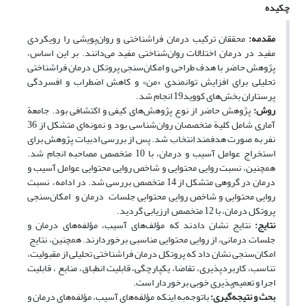
چکیده
مقدمه:
محققان ترکیب درمان فراشناختی و روان‌پویشی را رویکردی
مفید در درمان اختلالات روان‌شناختی مفید می‌دانند. بر این اساس،
پژوهش حاضر با هدف طراحی و امکان‌سنجی پروتکل درمان فراشناختی
تحلیلی برای افزایش توانمندی ‌«من» و کاهش اضطراب و افسردگی
پرستاران بخش‌های کووید19 انجام شد.
روش:
پژوهش حاضر از نوع پژوهش‌های کیفی و اکتشافی بود. جامعة
آماری شامل کلیة متخصصان روان‌شناسی بود و نمونه‌ای متشکل از 36
نفر به صورت هدفمند انتخاب شد. پس از بررسی ادبیات پژوهش برای
استخراج عوامل آسیب و درمان، با 10 متخصص مصاحبه انجام شد.
همچنین، نسبت روایی محتوایی و شاخص روایی محتوایی عوامل آسیب و
درمان در گروهی متشکل از 14 متخصص بررسی شد. در ادامه، نسبت
روایی محتوایی و شاخص روایی محتوایی جلسات درمان و امکان‌سنجی
پروتکل درمان، با 12 متخصص ارزیابی گردید.
نتایج:
نتایج نشان دادند که مؤلف‌های آسیب، مؤلفه‌های درمان و
جلسات درمانی، از روایی محتوایی مناسبی برخوردارند. همچنین، نتایج
امکان‌سنجی نشان داد که پروتکل درمان فراشناختی تحلیلی از مقبولیت،
تناسب، کاربردپذیری، تقاضا، یکپارچگی، قابلیت انطباق، منابع ، قابلیت
اجرا و تعمیم‌پذیری خوبی برخوردار است.
بحث و نتیجه‏‌گیری:
باتوجه‌به اینکه مؤلفه‌های آسیب، مؤلفه‌های درمان و