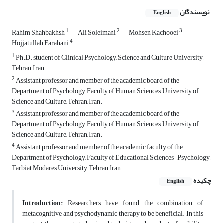
نویسندگان
English
1
2
3
Rahim Shahbakhsh
Ali Soleimani
Mohsen Kachooei
4
Hojjatullah Farahani
1
Ph.D. student of Clinical Psychology, Science and Culture University,
Tehran, Iran.
2
Assistant professor and member of the academic board of the
Department of Psychology, Faculty of Human Sciences, University of
Science and Culture, Tehran, Iran.
3
Assistant professor and member of the academic board of the
Department of Psychology, Faculty of Human Sciences, University of
Science and Culture, Tehran, Iran.
4
Assistant professor and member of the academic faculty of the
Department of Psychology, Faculty of Educational Sciences-Psychology,
Tarbiat Modares University, Tehran, Iran.
چکیده
English
Introduction:
Researchers have found the combination of
metacognitive and psychodynamic therapy to be beneficial. In this