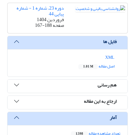
دوره 23، شماره 1 - شماره
پیاپی 44
فروردین 1404
صفحه
167-188
فایل ها
XML
اصل مقاله
1.01 M
هم رسانی
ارجاع به این مقاله
آمار
تعداد مشاهده مقاله
1,598