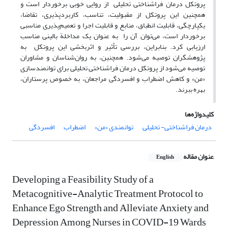
پروتکل درمان فراشناختی تحلیلی از روایی خوبی برخوردار است و
همچنین این پروتکل از مقبولیت، تناسب، کاربردپذیری، تقاضا،
یکپارچگی، قابلیت انطباق، منابع و قابلیت اجرا و تعمیم‌پذیری مناسبی
برخوردار است، می‌توان آن را به عنوان یک مداخلة بالینی مناسب
ارزیابی کرد. بنابراین، بررسی تأثیر و اثربخشی این پروتکل به
پژوهشگران توصیه می‌شود. همچنین، به روان‌شناسان و مشاوران
توصیه می‌شود از پروتکل درمان فراشناختی تحلیلی برای توانمندسازی
‌«من» و کاهش اضطراب و افسردگی مراجعان، به خصوص پرستاران،
بهره ببرند.
کلیدواژه‌ها
درمان فراشناختی- تحلیلی
توانمندی ‌«من»
اضطراب
افسردگی
عنوان مقاله
English
Developing a Feasibility Study of a
Metacognitive-Analytic Treatment Protocol to
Enhance Ego Strength and Alleviate Anxiety and
Depression Among Nurses in COVID-19 Wards