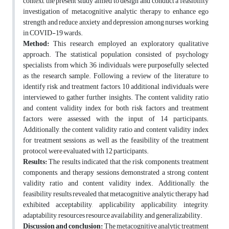
context, the present study aimed to design and conduct a feasibility
investigation of metacognitive analytic therapy to enhance ego
strength and reduce anxiety and depression among nurses working
in COVID-19 wards.
Method:
This research employed an exploratory qualitative
approach. The statistical population consisted of psychology
specialists, from which 36 individuals were purposefully selected
as the research sample. Following a review of the literature to
identify risk and treatment factors, 10 additional individuals were
interviewed to gather further insights. The content validity ratio
and content validity index for both risk factors and treatment
factors were assessed with the input of 14 participants.
Additionally, the content validity ratio and content validity index
for treatment sessions, as well as the feasibility of the treatment
protocol, were evaluated with 12 participants.
Results:
The results indicated that the risk components, treatment
components, and therapy sessions demonstrated a strong content
validity ratio and content validity index. Additionally, the
feasibility results revealed that metacognitive analytic therapy had
exhibited acceptability, applicability applicability, integrity,
adaptability, resources resource availability, and generalizability.
Discussion and conclusion:
The metacognitive analytic treatment