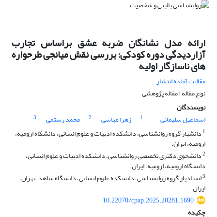
ارائه مدل نشانگان ضربه عشق براساس تجارب
آزاردیدگی دوره کودکی: بررسی نقش میانجی طرحواره
های ناسازگار اولیه
مقالات آماده انتشار
نوع مقاله : مقاله پژوهشی
نویسندگان
3
2
1
اسماعیل سلیمانی
زهرا عباسی
محمد رستمی
1
دانشیار گروه روانشناسی، دانشکده ادبیات و علوم انسانی، دانشگاه ارومیه،
ارومیه، ایران.
2
دانشجوی دکتری تخصصی روانشناسی، دانشکده ادبیات و علوم انسانی،
دانشگاه ارومیه، ارومیه، ایران.
3
استادیار گروه روانشناسی، دانشکده علوم انسانی، دانشگاه شاهد، تهران،
ایران.
10.22070/cpap.2025.20281.1690
چکیده