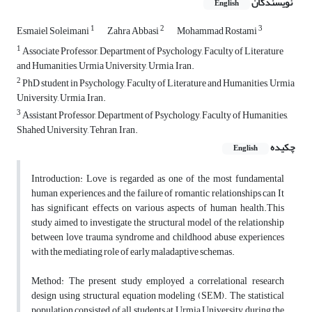
نویسندگان
English
1
2
3
Esmaiel Soleimani
Zahra Abbasi
Mohammad Rostami
1
Associate Professor, Department of Psychology, Faculty of Literature
and Humanities, Urmia University, Urmia, Iran.
2
PhD student in Psychology, Faculty of Literature and Humanities, Urmia
University, Urmia, Iran.
3
Assistant Professor, Department of Psychology, Faculty of Humanities,
Shahed University, Tehran, Iran.
چکیده
English
Introduction: Love is regarded as one of the most fundamental
human experiences, and the failure of romantic relationships can It
has significant effects on various aspects of human health.This
study aimed to investigate the structural model of the relationship
between love trauma syndrome and childhood abuse experiences
with the mediating role of early maladaptive schemas.
Method: The present study employed a correlational research
design using structural equation modeling (SEM). The statistical
population consisted of all students at Urmia University during the