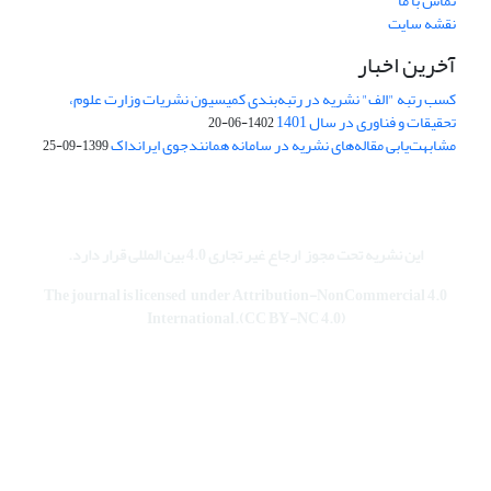
تماس با ما
نقشه سایت
آخرین اخبار
کسب رتبه "الف" نشریه در رتبه‌بندی کمیسیون نشریات وزارت علوم،
تحقیقات و فناوری در سال 1401
1402-06-20
مشابهت‌یابی مقاله‌های نشریه در سامانه همانندجوی ایرانداک
1399-09-25
این نشریه تحت مجوز
ارجاع غیر تجاری 4.0 بین المللی قرار دارد
.
The journal is licensed under Attribution-NonCommercial 4.0
International.(CC BY-NC 4.0)