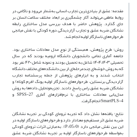
مقدمه: عشق از بنیادی‌ترین تجارب انسانی به‌شمار می‌رود و ناکامی در
روابط عاطفی می‌تواند آثار چشمگیری بر ابعاد مختلف سلامت انسان بر
جای گذارد. پژوهش حاضر با هدف بررسی مدل ساختاری رابطه
نشانگان ضربه عشق و تجارب آزار‌دیدگی دوره کودکی با نقش میانجی
طرحواره‌های ناسازگار اولیه انجام شد.
روش: طرح پژوهش، همبستگی از نوع مدل معادلات ساختاری بود.
جامعه آماری تمامی دانشجویان دانشگاه ارومیه بودند که در سال
تحصیلی ۱۴۰۳–۱۴۰۴ شاغل به تحصیل بودند و نمونه شامل ۴۲۰ نفر بود
که به روش خوشه‌ای چندمرحله‌ای از بین دانشکده‌های مختلف دانشگاه
انتخاب شدند و به ابزارهای پژوهش از جمله پرسشنامه تجارب
آزار‌دیدگی برنستاین، طرحواره‌های ناسازگار اولیه یونگ (فرم کوتاه) و
نشانگان ضربه عشق راس پاسخ دادند. تجزیه‌وتحلیل داده‌ها به روش
مدل‌یابی معادلات ساختاری با نرم‌افزارهای آماری SPSS-27 و
SmartPLS-4 انجام گرفت.
نتایج: یافته‌ها نشان داد که تجربه ترومای کودکی بر تجربه نشانگان
ضربه عشق اثر مستقیم و معنادار دارد و طرحواره‌های ناسازگار اولیه در
این بین نقش میانجی دارد (05/0>P). به‌عبارتی اثرات ترومای کودکی
به‌واسطه طرحواره‌های ناسازگار اولیه بر تجربه نشانگان ضربه عشق