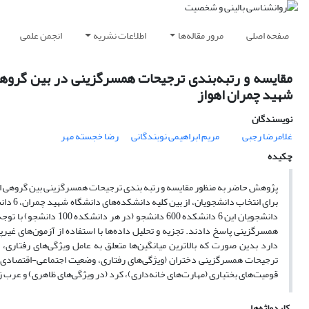
صفحه اصلی
مرور مقاله‌ها
اطلاعات نشریه
انجمن علمی
مقایسه و رتبه‌بندی ترجیحات همسرگزینی در بین گروهی 
شهید چمران اهواز
نویسندگان
غلامرضا رجبی
مریم ابراهیمی نوبندگانی
رضا خجسته مهر
چکیده
پژوهش حاضر به منظور مقایسه و رتبه بندی ترجیحات همسرگزینی بین گروهی از
برای ا
دانشجویان این 6 دانشکد
همسرگزینی پاسخ دادند. تجزیه و تحلیل داده‌ها با استفاده از آزمون‌های غ
دارد بدین صورت که بالاترین میانگین‌ها متعلق به عامل ویژگی‌های رفتاری،
ترجیحات همسرگزینی دختران (ویژگی‌های رفتاری، وضعیت اجتماعی-اقتصادی و 
قومیت‌های بختیاری (مهارت‌های خانه‌داری)، کرد (در ویژگی‌های ظاهری) و عرب 
کلیدواژه‌ها