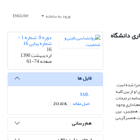
ورود به سامانه
ENGLISH
ری دانشگاه
دوره 9، شماره 1 -
شماره پیاپی 16
16
اردیبهشت 1390
صفحه
61-74
فایل ها
اجرا شده است.
و کشاورزی) و از بین کلیه
XML
به پرسشنامه ترجیحات
اصل مقاله
معناداری وجود
253.42 K
، همچنین، بین
حات همسرگزینی
هم رسانی
ارجاع به این مقاله