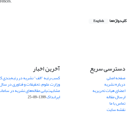
erences.
کلیدواژه‌ها
English
دسترسی سریع
آخرین اخبار
صفحه اصلی
کسب رتبه "الف" نشریه در رتبه‌بندی 
درباره نشریه
وزارت علوم، تحقیقات و فناوری در سال 1401
اعضای هیات تحریریه
مشابهت‌یابی مقاله‌های نشریه در ساما
ارسال مقاله
ایرانداک
1399-09-25
تماس با ما
نقشه سایت