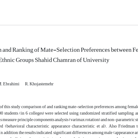
and Ranking of Mate-Selection Preferences between Fem
Ethnic Groups Shahid Chamran of University
. Ebrahimi
R. Khojastemehr
of this study comparison of and ranking mate-selection preferences among female 
00 students (in 6 colleges) were selected using randomized stratified sampling,
his measure principle components analysis (varimax rotation) and non-parametric stat
ed (behavioral characteristic, appearance characteristic, et al). Also Friedman
In addition, the results indicated, significant differences among male (appearance an