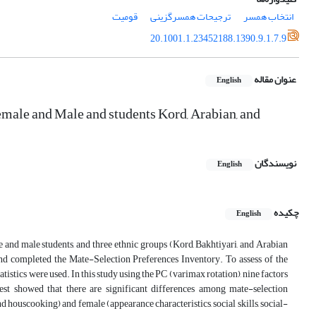
انتخاب همسر
ترجیحات همسرگزینی
قومیت
20.1001.1.23452188.1390.9.1.7.9
عنوان مقاله
English
ale and Male and students Kord, Arabian, and
نویسندگان
English
چکیده
English
and male students, and three ethnic groups (Kord, Bakhtiyari, and Arabian
 and completed the Mate-Selection Preferences Inventory. To assess of the
istics were used. In this study using the PC (varimax rotation), nine factors
 test showed that there are significant differences among mate-selection
d houscooking) and female (appearance characteristics, social skills, social-