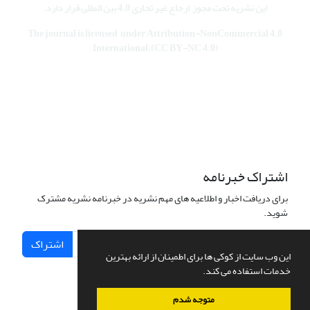
این نشریه تحت مجوز
ارجاع غیر تجاری 4.0 بین المللی قرار دارد
.
The journal is licensed under Attribution-NonCommercial 4.0
International.(CC BY-NC 4.0)
اشتراک خبرنامه
برای دریافت اخبار و اطلاعیه های مهم نشریه در خبرنامه نشریه مشترک
شوید.
اشتراک
این وب سایت از کوکی ها برای اطمینان از ارائه بهترین
خدمات استفاده می کند.
متوجه شدم