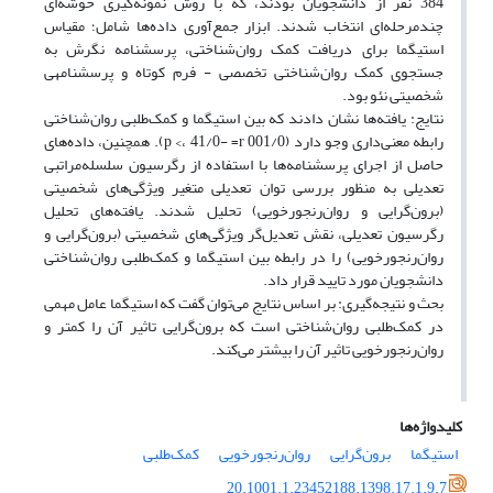
384 نفر از دانشجویان بودند، که با روش نمونه‌گیری خوشه‌ای
چندمرحله‌ای انتخاب شدند. ابزار جمع‌آوری داده‌ها شامل؛ مقیاس
استیگما برای دریافت کمک روان‌شناختی، پرسشنامه نگرش به
جستجوی کمک روان‌شناختی تخصصی - فرم کوتاه و پرسشنامه‎ی
شخصیتی نئو بود.
نتایج: یافته‌ها نشان دادند که بین استیگما و کمک‌طلبی روان‌شناختی
رابطه معنی‌داری وجو دارد (001/0 p <، 41/0- =r). همچنین، داده‌های
حاصل از اجرای پرسشنامه‌ها با استفاده از رگرسیون سلسله‌مراتبی
تعدیلی به منظور بررسی توان تعدیلی متغیر ویژگی‌های شخصیتی
(برون‌گرایی و روان‌رنجورخویی) تحلیل شدند. یافته‌های تحلیل
رگرسیون تعدیلی، نقش تعدیل‌گر ویژگی‌های شخصیتی (برون‌گرایی و
روان‌رنجورخویی) را در رابطه بین استیگما و کمک‌طلبی روان‌شناختی
دانشجویان مورد تایید قرار داد.
بحث و نتیجه‌گیری: بر اساس نتایج می‌توان گفت که استیگما عامل مهمی
در کمک‌طلبی روان‌شناختی است که برون‌گرایی تاثیر آن را کمتر و
روان‌رنجورخویی تاثیر آن را بیشتر می‌کند.
کلیدواژه‌ها
استیگما
برون‌گرایی
روان‌رنجورخویی
کمک‌طلبی
20.1001.1.23452188.1398.17.1.9.7