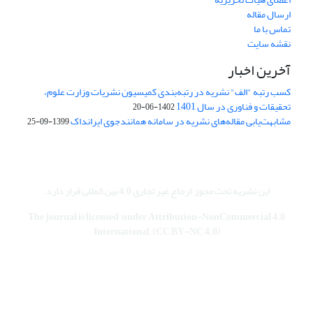
ارسال مقاله
تماس با ما
نقشه سایت
آخرین اخبار
کسب رتبه "الف" نشریه در رتبه‌بندی کمیسیون نشریات وزارت علوم،
تحقیقات و فناوری در سال 1401
1402-06-20
مشابهت‌یابی مقاله‌های نشریه در سامانه همانندجوی ایرانداک
1399-09-25
این نشریه تحت مجوز
ارجاع غیر تجاری 4.0 بین المللی قرار دارد
.
The journal is licensed under Attribution-NonCommercial 4.0
International.(CC BY-NC 4.0)