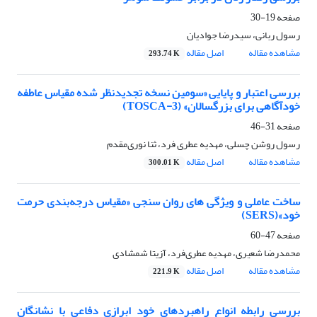
صفحه
19-30
رسول‌ ربانی، سیدرضا جوادیان
مشاهده مقاله
اصل مقاله
293.74 K
بررسی اعتبار و پایایی «سومین نسخه تجدیدنظر شده مقیاس عاطفه
خودآگاهی برای بزرگسالان» (TOSCA-3)
صفحه
31-46
رسول روشن چسلی، مهدیه عطری فرد، ثنا نوری‌مقدم
مشاهده مقاله
اصل مقاله
300.01 K
ساخت عاملی و ویژگی های روان سنجی «مقیاس درجه‌بندی حرمت
خود»(SERS)
صفحه
47-60
محمدرضا شعیری، مهدیه عطری‌فرد، آزیتا شمشادی
مشاهده مقاله
اصل مقاله
221.9 K
بررسی رابطه انواع راهبردهای خود ابرازی دفاعی با نشانگان